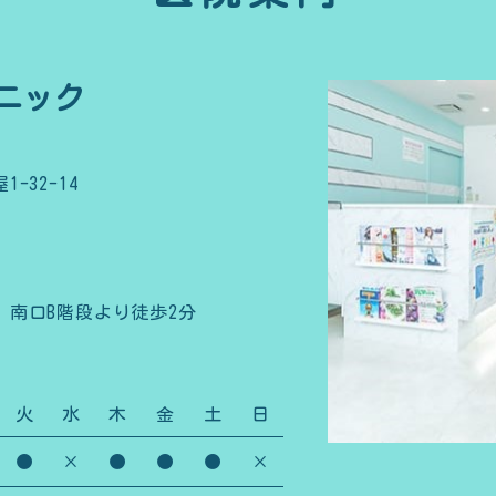
ニック
-32-14
」南口B階段より徒歩2分
火
水
木
金
土
日
●
×
●
●
●
×