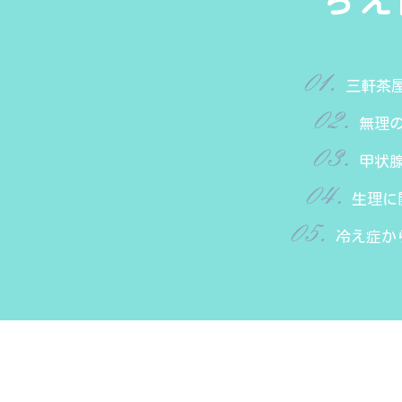
ちえ
三軒茶
無理
甲状
生理に
冷え症か