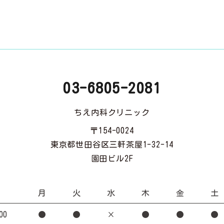
03-6805-2081
ちえ内科クリニック
〒154-0024
東京都世田谷区三軒茶屋1-32-14
園田ビル2F
月
火
水
木
金
土
00
●
●
×
●
●
●