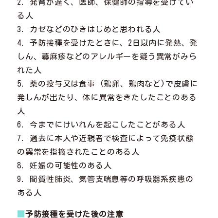
2. 発育が遅く、医師、保健師の指導を受けてい
る人
3. カゼなどのひきはじめと思われる人
4. 予防接種を受けたときに、2日以内に発熱、発
しん、蕁麻疹などのアレルギーを疑う異常がみら
れた人
5. 薬の投与又は食事 (鶏卵、鶏肉など)で皮膚に
発しんが出たり、体に異常をきたしたことのある
人
6. 今までにけいれんを起こしたことがある人
7. 過去に本人や近親者で検査によって免疫状態
の異常を指摘されたことのある人
8. 妊娠の可能性のある人
9. 間質性肺炎、気管支喘息等の呼吸器系疾患の
ある人
■
予防接種を受けた後の注意