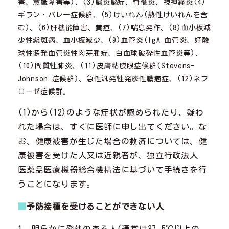
害、意識障害等)、(3)脳炎脳症、脊髄炎、視神経炎(4)
ギラン・バレー症候群、(5)けいれん(熱性けいれんを含
む)、(6)肝機能障害、黄疸、(7)喘息発作、(8)血小板減
少性紫斑病、血小板減少、(9)血管炎(IgA 血管炎、好酸
球性多発血管炎性肉芽腫症、白血球破砕性血管炎等)、
(10)間質性肺炎、(11)皮膚粘膜眼症候群(Stevens-
Johnson 症候群)、急性汎発性発疹性膿疱症、(12)ネフ
ローゼ症候群。
(1)から(12)のような症状が認められたり、疑わ
れた場合は、すぐに医師に申し出てください。な
お、健康被害が生じた場合の救済については、健
康被害を受けた人又は近親者が、独立行政法人
医薬品医療機器総合機構法に基づいて手続きを行
うことになります。
■
予防接種を受けることができない人
1. 明らかに発熱のある人(通常は37.5℃以上の