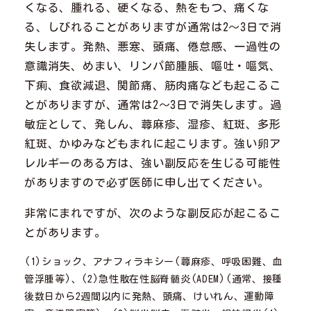
くなる、腫れる、硬くなる、熱をもつ、痛くな
る、しびれることがありますが通常は2～3日で消
失します。発熱、悪寒、頭痛、倦怠感、一過性の
意識消失、めまい、リンパ節腫脹、嘔吐・嘔気、
下痢、食欲減退、関節痛、筋肉痛なども起こるこ
とがありますが、通常は2～3日で消失します。過
敏症として、発しん、蕁麻疹、湿疹、紅斑、多形
紅斑、かゆみなどもまれに起こります。強い卵ア
レルギーのある方は、強い副反応を生じる可能性
がありますので必ず医師に申し出てください。
非常にまれですが、次のような副反応が起こるこ
とがあります。
(1)ショック、アナフィラキシー(蕁麻疹、呼吸困難、血
管浮腫等)、(2)急性散在性脳脊髄炎(ADEM)(通常、接種
後数日から2週間以内に発熱、頭痛、けいれん、運動障