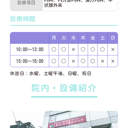
内科、内分泌内科、漢方内科、甲
診療項目
状腺外来
診療時間
月
火
水
木
金
土
日
10:00～13:00
◯
◯
×
◯
◯
◯
×
15:00～18:00
◯
◯
×
◯
◯
×
×
休診日：水曜、土曜午後、日曜、祝日
院内・設備紹介