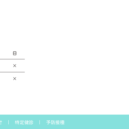
日
×
×
せ
特定健診
予防接種