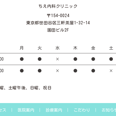
ちえ内科クリニック
〒154-0024
東京都世田谷区三軒茶屋1-32-14
園田ビル2F
月
火
水
木
金
土
00
●
●
×
●
●
●
00
●
●
×
●
●
×
曜、土曜午後、日曜、祝日
セス
医院案内
診療案内
こだわり
お知ら